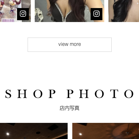
view more
S H O P P H O T O
店内写真