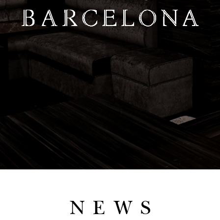
N E W S