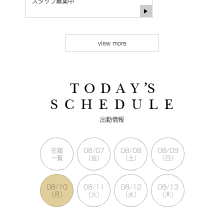
スタッフ募集中
view more
T O D A Y ’S
S C H E D U L E
出勤情報
在籍
08/07
08/08
08/09
一覧
（金）
（土）
（日）
08/10
08/11
08/12
08/13
（月）
（火）
（水）
（木）