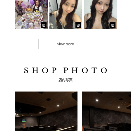
view more
S H O P P H O T O
店内写真